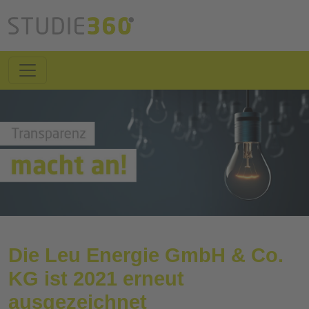
Die Leu Energie GmbH & Co.
KG ist 2021 erneut
ausgezeichnet