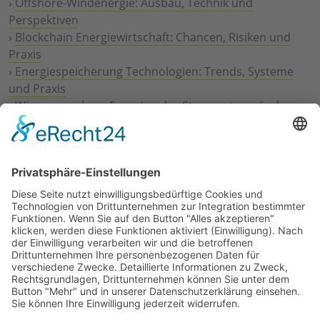
›
Offshore-Windenergie: Ausbau, Technik und
Perspektiven
›
Blockchain Energiewirtschaft: Chancen, Risiken und
Praxis
›
Energiespeicherung Technologien: Trends, Systeme
und Praxis
›
Wie erneuerbare Energien das Stromnetz verändern
›
Digitalisierung Energiewirtschaft: Effizienz, Netze und
Prozesse
›
Elektromobilität Energie: Chancen, Netze und
Geschäftsmodelle
›
Vorstandswechsel Westenergie: Böddeling übernimmt
befristet
›
Wasserstoff-Hochlauf: Dialog, Infrastruktur und
konkrete Schritte
›
Solaranlage Regenbogenfarben: FC St. Pauli und
LichtBlick installieren erste weltweite Anlage
Jetzt an der STUDIE360 teilnehmen