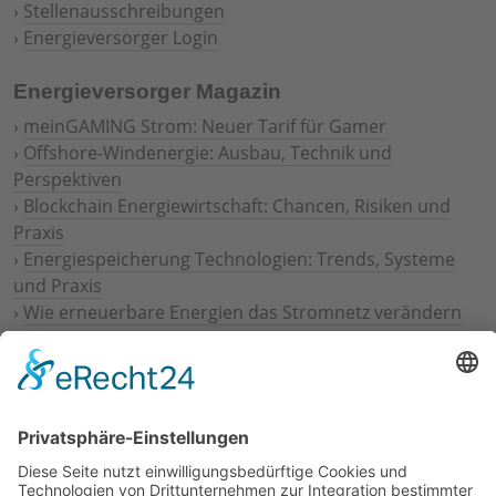
›
Stellenausschreibungen
›
Energieversorger Login
Energieversorger Magazin
›
meinGAMING Strom: Neuer Tarif für Gamer
›
Offshore-Windenergie: Ausbau, Technik und
Perspektiven
›
Blockchain Energiewirtschaft: Chancen, Risiken und
Praxis
›
Energiespeicherung Technologien: Trends, Systeme
und Praxis
›
Wie erneuerbare Energien das Stromnetz verändern
›
Digitalisierung Energiewirtschaft: Effizienz, Netze und
Prozesse
›
Elektromobilität Energie: Chancen, Netze und
Geschäftsmodelle
›
Vorstandswechsel Westenergie: Böddeling übernimmt
befristet