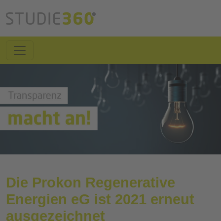
Die Prokon Regenerative
Energien eG ist 2021 erneut
ausgezeichnet