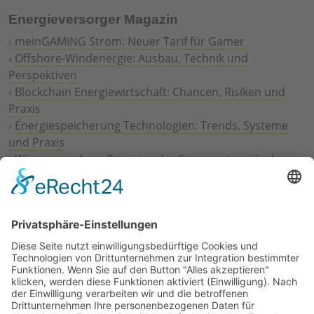
Energieversorger Magazin
›
meinGAMING Strom: Neuer Tarif für Gamer
›
Offshore-Windenergie: Ausbau, Technik und
Perspektiven
›
Blockchain Energiewirtschaft: Chancen, Risiken und
Praxis
›
Energiespeicherung Technologien: Trends, Systeme
und Praxis
›
Wie erneuerbare Energien das Stromnetz verändern
›
Digitalisierung Energiewirtschaft: Effizienz, Netze und
Prozesse
›
Elektromobilität Energie: Chancen, Netze und
Geschäftsmodelle
›
Vorstandswechsel Westenergie: Böddeling übernimmt
befristet
›
Wasserstoff-Hochlauf: Dialog, Infrastruktur und
konkrete Schritte
›
Solaranlage Regenbogenfarben: FC St. Pauli und