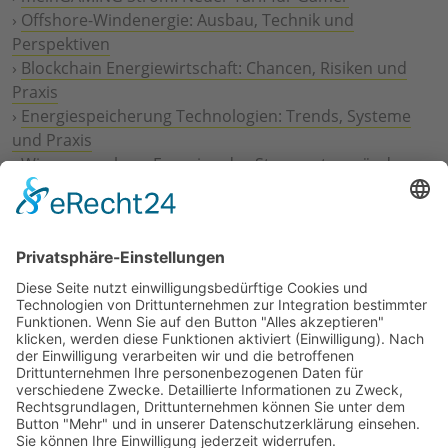
›
Offshore-Windenergie: Ausbau, Technik und
Perspektiven
›
Blockchain Energiewirtschaft: Chancen, Risiken und
Praxis
›
Energiespeicherung Technologien: Trends, Systeme
und Praxis
›
Wie erneuerbare Energien das Stromnetz verändern
›
Digitalisierung Energiewirtschaft: Effizienz, Netze und
Prozesse
›
Elektromobilität Energie: Chancen, Netze und
Geschäftsmodelle
›
Vorstandswechsel Westenergie: Böddeling übernimmt
befristet
›
Wasserstoff-Hochlauf: Dialog, Infrastruktur und
konkrete Schritte
›
Solaranlage Regenbogenfarben: FC St. Pauli und
LichtBlick installieren erste weltweite Anlage