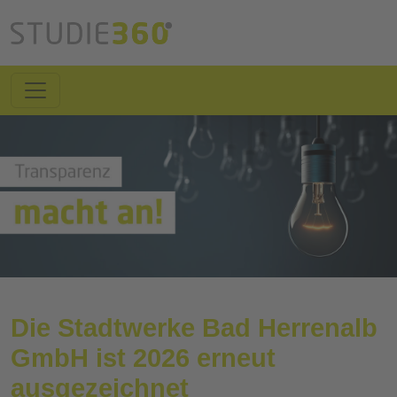
Die Stadtwerke Bad Herrenalb
GmbH ist 2026 erneut
ausgezeichnet