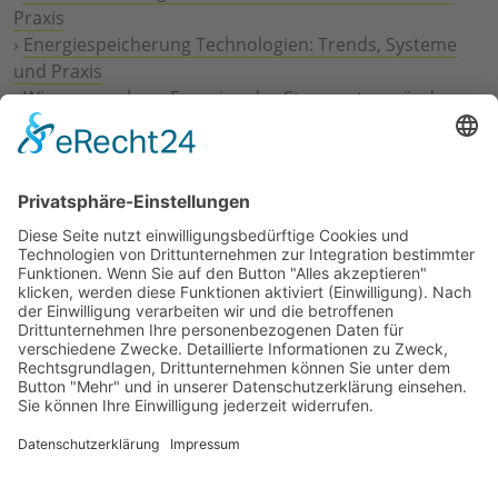
Praxis
›
Energiespeicherung Technologien: Trends, Systeme
und Praxis
›
Wie erneuerbare Energien das Stromnetz verändern
›
Digitalisierung Energiewirtschaft: Effizienz, Netze und
Prozesse
›
Elektromobilität Energie: Chancen, Netze und
Geschäftsmodelle
›
Vorstandswechsel Westenergie: Böddeling übernimmt
befristet
›
Wasserstoff-Hochlauf: Dialog, Infrastruktur und
konkrete Schritte
›
Solaranlage Regenbogenfarben: FC St. Pauli und
LichtBlick installieren erste weltweite Anlage
Jetzt an der STUDIE360 teilnehmen
Wir möchten Transparenz mit einheitlichen Kriterien
schaffen und Hürden abbauen, deshalb ist uns Ihre