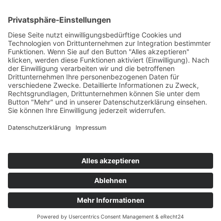
›
Elektromobilität Energie: Chancen, Netze und
Geschäftsmodelle
›
Vorstandswechsel Westenergie: Böddeling übernimmt
befristet
›
Wasserstoff-Hochlauf: Dialog, Infrastruktur und
konkrete Schritte
›
Solaranlage Regenbogenfarben: FC St. Pauli und
LichtBlick installieren erste weltweite Anlage
Jetzt an der STUDIE360 teilnehmen
Wir möchten Transparenz mit einheitlichen Kriterien
schaffen und Hürden abbauen, deshalb ist uns Ihre
kostenlose Teilnahme wichtig. Die Ergebnisse werden
umgehend nach Teilnahme und Auswertung auf
unserer Webseite zur Verfügung gestellt.
Jetzt teilnehmen