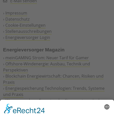
E-Mail senden
›
Impressum
›
Datenschutz
›
Cookie-Einstellungen
›
Stellenausschreibungen
›
Energieversorger Login
Energieversorger Magazin
›
meinGAMING Strom: Neuer Tarif für Gamer
›
Offshore-Windenergie: Ausbau, Technik und
Perspektiven
›
Blockchain Energiewirtschaft: Chancen, Risiken und
Praxis
›
Energiespeicherung Technologien: Trends, Systeme
und Praxis
›
Wie erneuerbare Energien das Stromnetz verändern
›
Digitalisierung Energiewirtschaft: Effizienz, Netze und
Prozesse