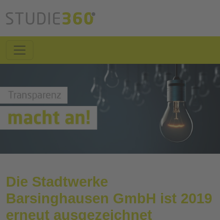
Die Stadtwerke
Barsinghausen GmbH ist 2019
erneut ausgezeichnet