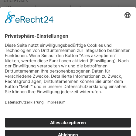
und Praxis
›
Wie erneuerbare Energien das Stromnetz verändern
›
Digitalisierung Energiewirtschaft: Effizienz, Netze und
Prozesse
›
Elektromobilität Energie: Chancen, Netze und
Geschäftsmodelle
›
Vorstandswechsel Westenergie: Böddeling übernimmt
befristet
›
Wasserstoff-Hochlauf: Dialog, Infrastruktur und
konkrete Schritte
›
Solaranlage Regenbogenfarben: FC St. Pauli und
LichtBlick installieren erste weltweite Anlage
Jetzt an der STUDIE360 teilnehmen
Wir möchten Transparenz mit einheitlichen Kriterien
schaffen und Hürden abbauen, deshalb ist uns Ihre
kostenlose Teilnahme wichtig. Die Ergebnisse werden
umgehend nach Teilnahme und Auswertung auf
unserer Webseite zur Verfügung gestellt.