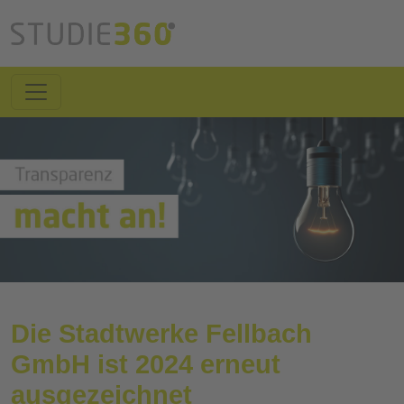
Die Stadtwerke Fellbach
GmbH ist 2024 erneut
ausgezeichnet