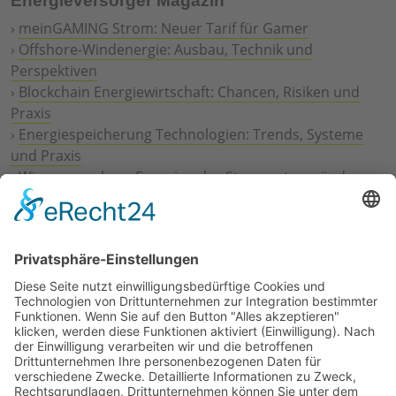
Energieversorger Magazin
›
meinGAMING Strom: Neuer Tarif für Gamer
›
Offshore-Windenergie: Ausbau, Technik und
Perspektiven
›
Blockchain Energiewirtschaft: Chancen, Risiken und
Praxis
›
Energiespeicherung Technologien: Trends, Systeme
und Praxis
›
Wie erneuerbare Energien das Stromnetz verändern
›
Digitalisierung Energiewirtschaft: Effizienz, Netze und
Prozesse
›
Elektromobilität Energie: Chancen, Netze und
Geschäftsmodelle
›
Vorstandswechsel Westenergie: Böddeling übernimmt
befristet
›
Wasserstoff-Hochlauf: Dialog, Infrastruktur und
konkrete Schritte
›
Solaranlage Regenbogenfarben: FC St. Pauli und
LichtBlick installieren erste weltweite Anlage