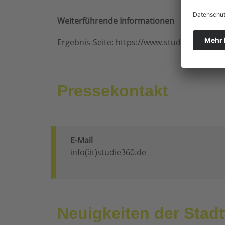
Weiterführende Informationen
Ergebnis-Seite:
https://www.studie360.de/e
Pressekontakt
E-Mail
info(ät)studie360.de
Neuigkeiten der Stad