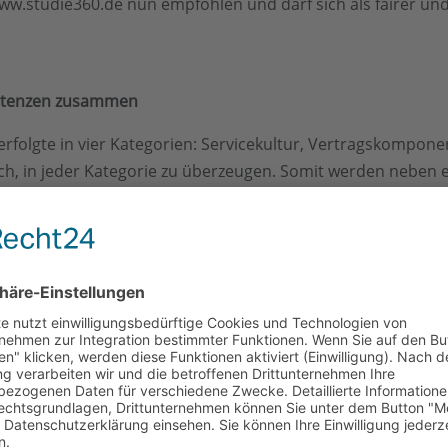
w.studie360.de nun empfohlen und darf sich als fairer un
petenzen zusammen
folgte in vier Kategorien: Servicekultur, Vertragskomponen
ich, in jeder Kategorie zu überzeugen. Somit werden neben 
 den Kunden in den Fokus gerückt.
ine unabhängige Versorgerstudie durchführt, die den Energ
n Energieversorger für seine Kunden erbringt. Von Vertragsl
pezialisten und Analysten der STUDIE360 haben seit Jahren e
achstellen. Dieses Fachwissen wird mit den Verbrauchern g
DIE360 erkannt werden.