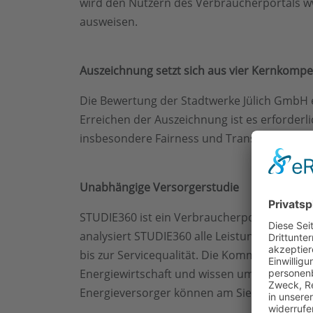
wird den Nutzern des Verbraucherportals ww
ausweisen.
Auszeichnung setzt sich aus vier Kernkom
Die Bewertung der Stadtwerke Jülich GmbH er
Erreichen der Auszeichnung ist es erforderl
insbesondere Fairness und Transparenz für
Unabhängige Versorgerstudie
STUDIE360 ist ein Verbraucherportal, das e
analysiert STUDIE360 alle Leistungen, die ei
bis zur Servicequalität. Die Kommunikationss
Energiewirtschaft und wissen um deren Schw
Energieversorger können am Siegel der STU