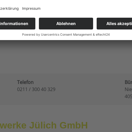
nergieversorger/Stadtwerke-Juelich-GmbH.html
Telefon
Bü
0211 / 300 40 329
Nie
40
twerke Jülich GmbH