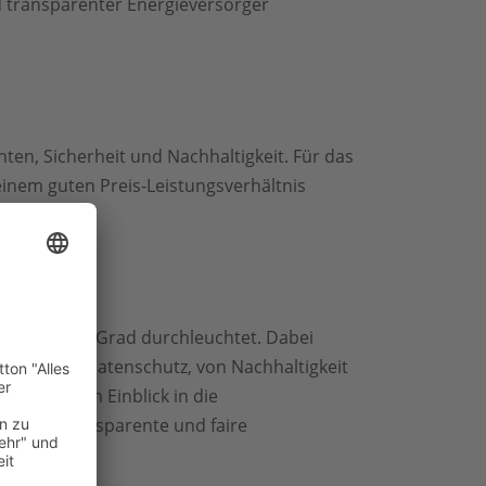
d transparenter Energieversorger
ten, Sicherheit und Nachhaltigkeit. Für das
einem guten Preis-Leistungsverhältnis
iemarkt 360 Grad durchleuchtet. Dabei
aufzeit bis Datenschutz, von Nachhaltigkeit
inen tiefen Einblick in die
eteilt. Transparente und faire