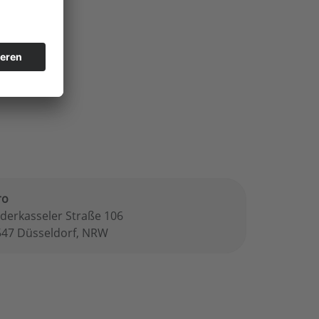
ro
derkasseler Straße 106
547 Düsseldorf, NRW