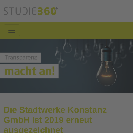
Die Stadtwerke Konstanz
GmbH ist 2019 erneut
ausgezeichnet