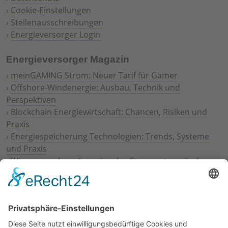
›
Cookie-Einstellungen
›
Stellenausschreibungen
›
Energieversorger Login
Energieversorger Magazin
›
meinGAMING Strom: Neuer Tarif für Gamer
›
Offshore-Windenergie: Ausbau, Technik und
Perspektiven
›
Blockchain Energiewirtschaft: Chancen, Risiken und
Praxis
›
Energiespeicherung Technologien: Trends, Systeme
und Praxis
›
Wie erneuerbare Energien das Stromnetz verändern
›
Digitalisierung Energiewirtschaft: Effizienz, Netze und
Prozesse
›
Elektromobilität Energie: Chancen, Netze und
Geschäftsmodelle
›
Vorstandswechsel Westenergie: Böddeling übernimmt