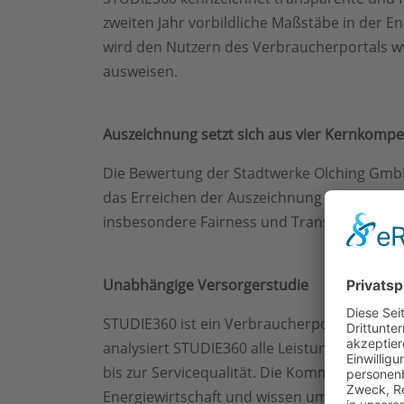
zweiten Jahr vorbildliche Maßstäbe in der 
wird den Nutzern des Verbraucherportals ww
ausweisen.
Auszeichnung setzt sich aus vier Kernkom
Die Bewertung der Stadtwerke Olching GmbH e
das Erreichen der Auszeichnung ist es erfor
insbesondere Fairness und Transparenz für
Unabhängige Versorgerstudie
STUDIE360 ist ein Verbraucherportal, das e
analysiert STUDIE360 alle Leistungen, die ei
bis zur Servicequalität. Die Kommunikationss
Energiewirtschaft und wissen um deren Schw