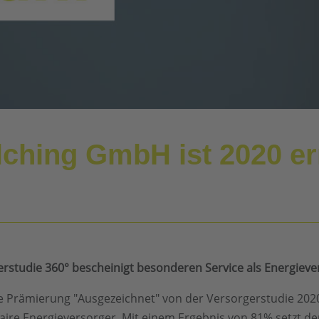
lching GmbH ist 2020 er
erstudie 360° bescheinigt besonderen Service als Energiev
e Prämierung "Ausgezeichnet" von der Versorgerstudie 202
ire Energieversorger. Mit einem Ergebnis von 81% setzt de