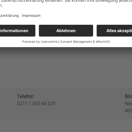
DIE360 erkannt werden.
nergieversorger/Stadtwerke-Olching-GmbH.html
Telefon
Bü
0211 / 300 40 329
Nie
40