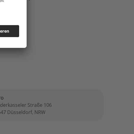
ro
derkasseler Straße 106
547 Düsseldorf, NRW