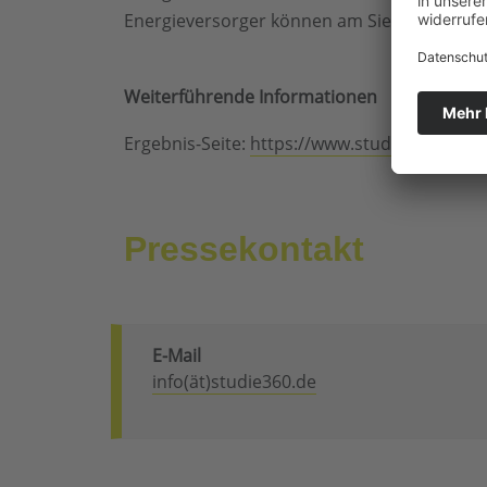
Energieversorger können am Siegel der STU
Weiterführende Informationen
Ergebnis-Seite:
https://www.studie360.de/e
Pressekontakt
E-Mail
info(ät)studie360.de