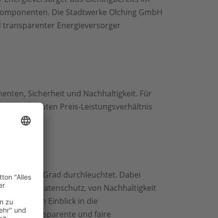
agskomponenten. Die Stadtwerke Olching GmbH
d transparenter Energieversorger
enten, Sicherheit und Nachhaltigkeit. Für
ben einem guten Preis-Leistungsverhältnis
iemarkt 360 Grad durchleuchtet. Dabei
aufzeit bis Datenschutz, von Nachhaltigkeit
inen tiefen Einblick in die
eteilt. Transparente und faire