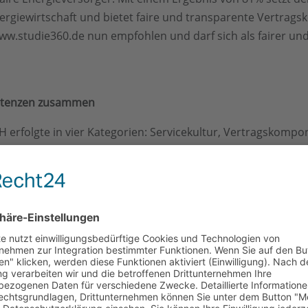
Energiewirtschaft und bietet faire und transparente Vertr
w.studie360.de nun empfohlen und darf sich als fairer un
petenzen zusammen
rfolgte in vier Kategorien: Servicekultur, Vertragskompon
derlich, in jeder Kategorie zu überzeugen. Somit werden ne
 den Kunden in den Fokus gerückt.
ine unabhängige Versorgerstudie durchführt, die den Energ
n Energieversorger für seine Kunden erbringt. Von Vertragsl
pezialisten und Analysten der STUDIE360 haben seit Jahren e
achstellen. Dieses Fachwissen wird mit den Verbrauchern g