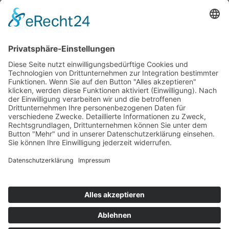
›
Wie erneuerbare Energien das Stromnetz verändern
›
Digitalisierung Energiewirtschaft: Effizienz, Netze und
Prozesse
›
Elektromobilität Energie: Chancen, Netze und
Geschäftsmodelle
›
Vorstandswechsel Westenergie: Böddeling übernimmt
befristet
›
Wasserstoff-Hochlauf: Dialog, Infrastruktur und
konkrete Schritte
›
Solaranlage Regenbogenfarben: FC St. Pauli und
LichtBlick installieren erste weltweite Anlage
Jetzt an der STUDIE360 teilnehmen
Wir möchten Transparenz mit einheitlichen Kriterien
schaffen und Hürden abbauen, deshalb ist uns Ihre
kostenlose Teilnahme wichtig. Die Ergebnisse werden
umgehend nach Teilnahme und Auswertung auf
unserer Webseite zur Verfügung gestellt.