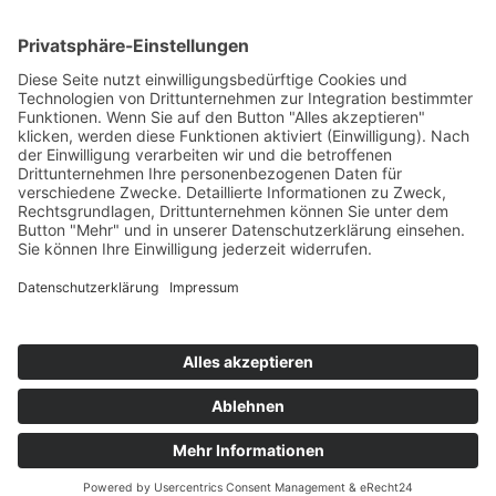
›
Elektromobilität Energie: Chancen, Netze und
Geschäftsmodelle
›
Vorstandswechsel Westenergie: Böddeling übernimmt
befristet
›
Wasserstoff-Hochlauf: Dialog, Infrastruktur und
konkrete Schritte
›
Solaranlage Regenbogenfarben: FC St. Pauli und
LichtBlick installieren erste weltweite Anlage
Jetzt an der STUDIE360 teilnehmen
Wir möchten Transparenz mit einheitlichen Kriterien
schaffen und Hürden abbauen, deshalb ist uns Ihre
kostenlose Teilnahme wichtig. Die Ergebnisse werden
umgehend nach Teilnahme und Auswertung auf
unserer Webseite zur Verfügung gestellt.
Jetzt teilnehmen