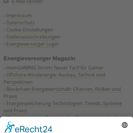
E-Mail senden
›
Impressum
›
Datenschutz
›
Cookie-Einstellungen
›
Stellenausschreibungen
›
Energieversorger Login
Energieversorger Magazin
›
meinGAMING Strom: Neuer Tarif für Gamer
›
Offshore-Windenergie: Ausbau, Technik und
Perspektiven
›
Blockchain Energiewirtschaft: Chancen, Risiken und
Praxis
›
Energiespeicherung Technologien: Trends, Systeme
und Praxis
›
Wie erneuerbare Energien das Stromnetz verändern
›
Digitalisierung Energiewirtschaft: Effizienz, Netze und
Prozesse