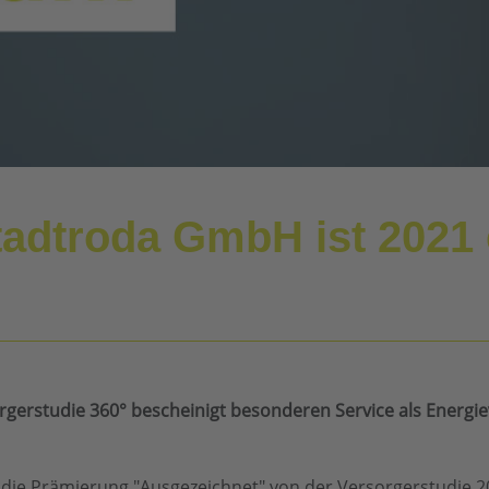
tadtroda GmbH ist 2021 
rgerstudie 360° bescheinigt besonderen Service als Energi
die Prämierung "Ausgezeichnet" von der Versorgerstudie 2