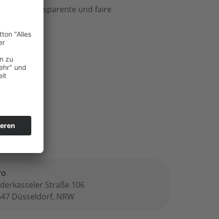
eteilt. Transparente und faire
ro
derkasseler Straße 106
547 Düsseldorf, NRW