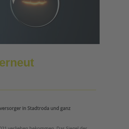
erneut
eversorger in Stadtroda und ganz
021 verliehen bekommen. Das Siegel der