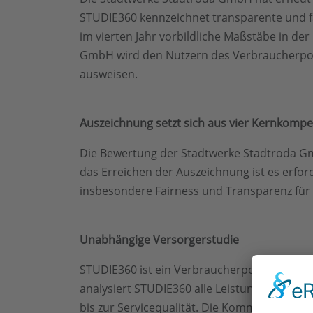
STUDIE360 kennzeichnet transparente und fa
im vierten Jahr vorbildliche Maßstäbe in de
GmbH wird den Nutzern des Verbraucherport
ausweisen.
Auszeichnung setzt sich aus vier Kernkom
Die Bewertung der Stadtwerke Stadtroda Gmb
das Erreichen der Auszeichnung ist es erfor
insbesondere Fairness und Transparenz für
Unabhängige Versorgerstudie
STUDIE360 ist ein Verbraucherportal, das e
analysiert STUDIE360 alle Leistungen, die ei
bis zur Servicequalität. Die Kommunikationss