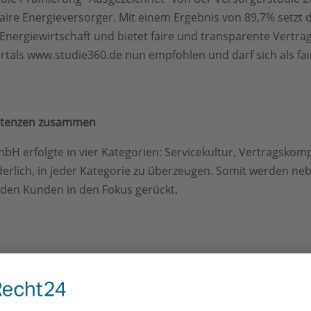
ire Energieversorger. Mit einem Ergebnis von 89,7% setzt 
r Energiewirtschaft und bietet faire und transparente Ver
als www.studie360.de nun empfohlen und darf sich als fai
petenzen zusammen
H erfolgte in vier Kategorien: Servicekultur, Vertragskomp
derlich, in jeder Kategorie zu überzeugen. Somit werden ne
 den Kunden in den Fokus gerückt.
ine unabhängige Versorgerstudie durchführt, die den Energ
n Energieversorger für seine Kunden erbringt. Von Vertragsl
pezialisten und Analysten der STUDIE360 haben seit Jahren e