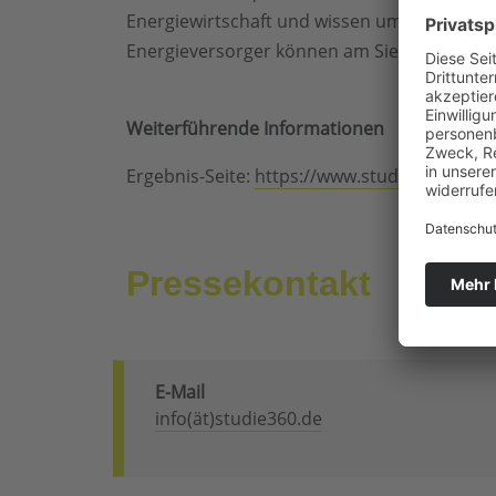
Energiewirtschaft und wissen um deren Schw
Energieversorger können am Siegel der STU
Weiterführende Informationen
Ergebnis-Seite:
https://www.studie360.de/e
Pressekontakt
E-Mail
info(ät)studie360.de