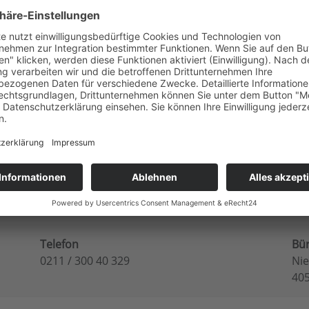
achstellen. Dieses Fachwissen wird mit den Verbrauchern g
DIE360 erkannt werden.
nergieversorger/Stadtwerke-Stadtroda-GmbH.html
Telefon
Bü
0211 / 300 40 329
Nie
40