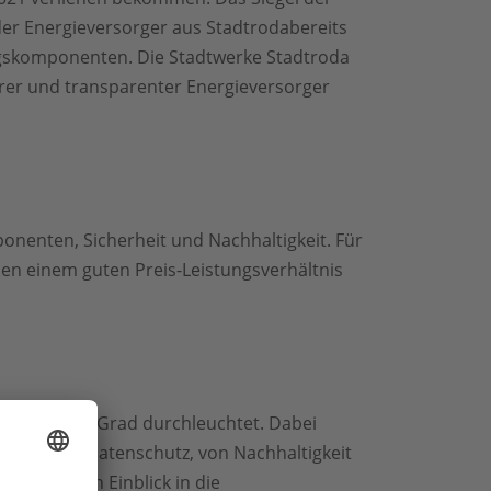
der Energieversorger aus Stadtrodabereits
tragskomponenten. Die Stadtwerke Stadtroda
rer und transparenter Energieversorger
onenten, Sicherheit und Nachhaltigkeit. Für
ben einem guten Preis-Leistungsverhältnis
iemarkt 360 Grad durchleuchtet. Dabei
aufzeit bis Datenschutz, von Nachhaltigkeit
inen tiefen Einblick in die