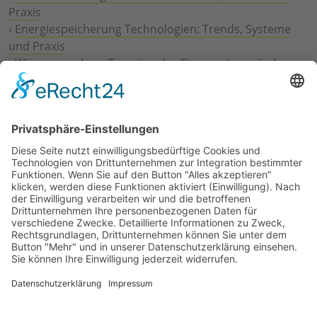
Praxis
›
Energiespeicherung Technologien: Trends, Systeme
und Praxis
›
Wie erneuerbare Energien das Stromnetz verändern
›
Digitalisierung Energiewirtschaft: Effizienz, Netze und
Prozesse
›
Elektromobilität Energie: Chancen, Netze und
Geschäftsmodelle
›
Vorstandswechsel Westenergie: Böddeling übernimmt
befristet
›
Wasserstoff-Hochlauf: Dialog, Infrastruktur und
konkrete Schritte
›
Solaranlage Regenbogenfarben: FC St. Pauli und
LichtBlick installieren erste weltweite Anlage
Jetzt an der STUDIE360 teilnehmen
Wir möchten Transparenz mit einheitlichen Kriterien
schaffen und Hürden abbauen, deshalb ist uns Ihre