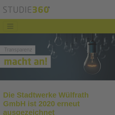
Die Stadtwerke Wülfrath
GmbH ist 2020 erneut
ausgezeichnet