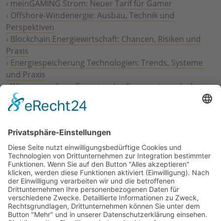
›
meinGAMING Strom: Neuer Tarif für Gamer
›
Offshore-Windenergie: Ausbau, Technik und
Perspektiven
›
Blockchain Energiewirtschaft: Chancen, Risiken und
Praxis
›
Energiespeicherung Technologien: Trends, Systeme
und Praxis
›
Wie erneuerbare Energien das Stromnetz verändern
›
Digitalisierung Energiewirtschaft: Effizienz, Netze und
Prozesse
›
Elektromobilität Energie: Chancen, Netze und
Geschäftsmodelle
›
Vorstandswechsel Westenergie: Böddeling übernimmt
befristet
›
Wasserstoff-Hochlauf: Dialog, Infrastruktur und
konkrete Schritte
›
Solaranlage Regenbogenfarben: FC St. Pauli und
LichtBlick installieren erste weltweite Anlage