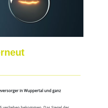
rneut
eversorger in Wuppertal und ganz
5 verliehen bekommen. Das Siegel der