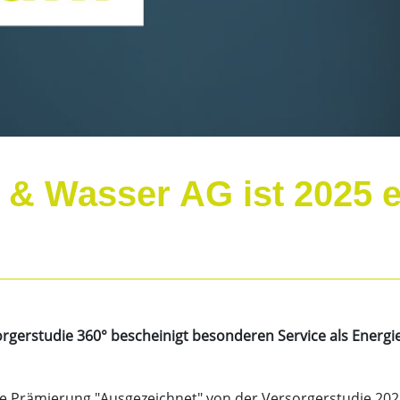
& Wasser AG ist 2025 e
rgerstudie 360° bescheinigt besonderen Service als Energi
e Prämierung "Ausgezeichnet" von der Versorgerstudie 202