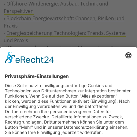
›
Offshore-Windenergie: Ausbau, Technik und
Perspektiven
›
Blockchain Energiewirtschaft: Chancen, Risiken und
Praxis
›
Energiespeicherung Technologien: Trends, Systeme
und Praxis
›
Wie erneuerbare Energien das Stromnetz verändern
›
Digitalisierung Energiewirtschaft: Effizienz, Netze und
Prozesse
›
Elektromobilität Energie: Chancen, Netze und
Geschäftsmodelle
›
Vorstandswechsel Westenergie: Böddeling übernimmt
befristet
›
Wasserstoff-Hochlauf: Dialog, Infrastruktur und
konkrete Schritte
›
Solaranlage Regenbogenfarben: FC St. Pauli und
LichtBlick installieren erste weltweite Anlage
Jetzt an der STUDIE360 teilnehmen