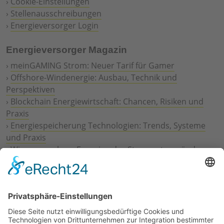
›
Cookie-Einstellungen
›
Stellenausschreibungen
›
Energieversorger Login
Energieversorger Magazin
›
meinGAMING Strom: Neuer Tarif für Gamer
›
Offshore-Windenergie: Ausbau, Technik und
Perspektiven
›
Blockchain Energiewirtschaft: Chancen, Risiken und
Praxis
›
Energiespeicherung Technologien: Trends, Systeme
und Praxis
›
Wie erneuerbare Energien das Stromnetz verändern
›
Digitalisierung Energiewirtschaft: Effizienz, Netze und
Prozesse
›
Elektromobilität Energie: Chancen, Netze und
Geschäftsmodelle
›
Vorstandswechsel Westenergie: Böddeling übernimmt
befristet