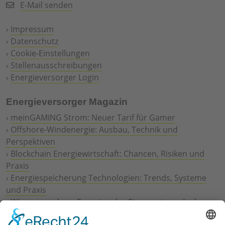
E-Mail senden
›
Impressum
›
Datenschutz
›
Cookie-Einstellungen
›
Stellenausschreibungen
›
Energieversorger Login
Energieversorger Magazin
›
meinGAMING Strom: Neuer Tarif für Gamer
›
Offshore-Windenergie: Ausbau, Technik und
Perspektiven
›
Blockchain Energiewirtschaft: Chancen, Risiken und
Praxis
›
Energiespeicherung Technologien: Trends, Systeme
und Praxis
›
Wie erneuerbare Energien das Stromnetz verändern
›
Digitalisierung Energiewirtschaft: Effizienz, Netze und