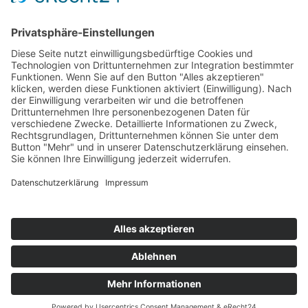
Prozesse
›
Elektromobilität Energie: Chancen, Netze und
Geschäftsmodelle
›
Vorstandswechsel Westenergie: Böddeling übernimmt
befristet
›
Wasserstoff-Hochlauf: Dialog, Infrastruktur und
konkrete Schritte
›
Solaranlage Regenbogenfarben: FC St. Pauli und
LichtBlick installieren erste weltweite Anlage
Jetzt an der STUDIE360 teilnehmen
Wir möchten Transparenz mit einheitlichen Kriterien
schaffen und Hürden abbauen, deshalb ist uns Ihre
kostenlose Teilnahme wichtig. Die Ergebnisse werden
umgehend nach Teilnahme und Auswertung auf
unserer Webseite zur Verfügung gestellt.
Jetzt teilnehmen