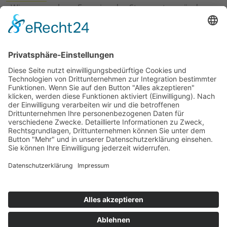
›
Wie erneuerbare Energien das Stromnetz verändern
›
Digitalisierung Energiewirtschaft: Effizienz, Netze und
Prozesse
›
Elektromobilität Energie: Chancen, Netze und
Geschäftsmodelle
›
Vorstandswechsel Westenergie: Böddeling übernimmt
befristet
›
Wasserstoff-Hochlauf: Dialog, Infrastruktur und
konkrete Schritte
›
Solaranlage Regenbogenfarben: FC St. Pauli und
LichtBlick installieren erste weltweite Anlage
Jetzt an der STUDIE360 teilnehmen
Wir möchten Transparenz mit einheitlichen Kriterien
schaffen und Hürden abbauen, deshalb ist uns Ihre
kostenlose Teilnahme wichtig. Die Ergebnisse werden
umgehend nach Teilnahme und Auswertung auf
unserer Webseite zur Verfügung gestellt.