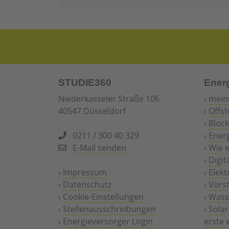
STUDIE360
Ener
Niederkasseler Straße 106
›
mein
40547 Düsseldorf
›
Offs
›
Block
0211 / 300 40 329
›
Ener
E-Mail senden
›
Wie 
›
Digit
›
Impressum
›
Elekt
›
Datenschutz
›
Vors
›
Cookie-Einstellungen
›
Wasse
›
Stellenausschreibungen
›
Solar
›
Energieversorger Login
erste 