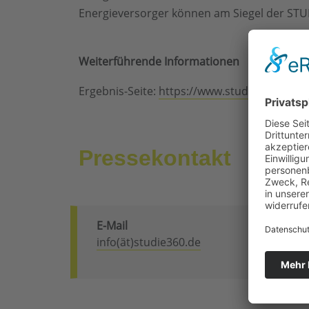
Energieversorger können am Siegel der STU
Weiterführende Informationen
Ergebnis-Seite:
https://www.studie360.de/e
Pressekontakt
E-Mail
info(ät)studie360.de