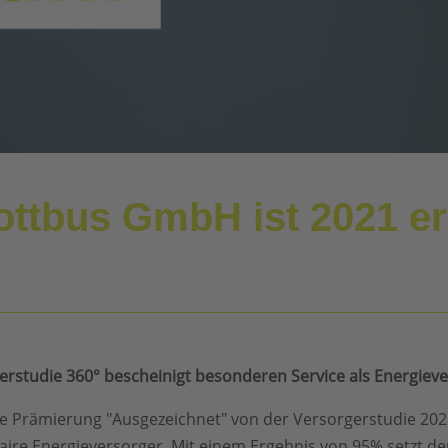
ottbus GmbH ist 2021 e
erstudie 360° bescheinigt besonderen Service als Energiev
e Prämierung "Ausgezeichnet" von der Versorgerstudie 202
ire Energieversorger. Mit einem Ergebnis von 95% setzt de