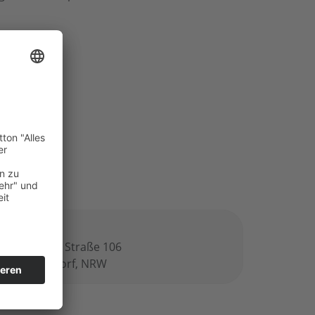
ro
derkasseler Straße 106
547 Düsseldorf, NRW