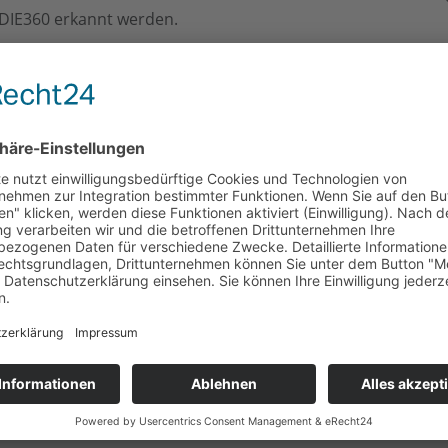
DIE360 erkannt werden.
nergieversorger/Stadtwerke-Cottbus-GmbH.html
Telefon
Bü
0211 / 300 40 329
Nie
40