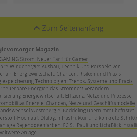
Zum Seitenanfang
gieversorger Magazin
GAMING Strom: Neuer Tarif für Gamer
hore-Windenergie: Ausbau, Technik und Perspektiven
chain Energiewirtschaft: Chancen, Risiken und Praxis
giespeicherung Technologien: Trends, Systeme und Praxis
erneuerbare Energien das Stromnetz verändern
alisierung Energiewirtschaft: Effizienz, Netze und Prozesse
romobilität Energie: Chancen, Netze und Geschäftsmodelle
tandswechsel Westenergie: Böddeling übernimmt befristet
rstoff-Hochlauf: Dialog, Infrastruktur und konkrete Schritt
anlage Regenbogenfarben: FC St. Pauli und LichtBlick install
weltweite Anlage