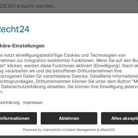
DIE360 erkannt werden.
nergieversorger/Stadtwerke-Cottbus-GmbH.html
Telefon
Bü
0211 / 300 40 329
Nie
40