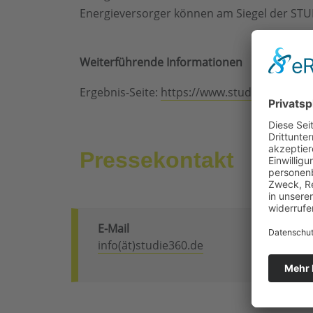
Energieversorger können am Siegel der STU
Weiterführende Informationen
Ergebnis-Seite:
https://www.studie360.de/e
Pressekontakt
E-Mail
info(ät)studie360.de