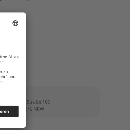
ro
derkasseler Straße 106
547 Düsseldorf, NRW