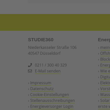
STUDIE360
Ener
Niederkasseler Straße 106
›
mein
40547 Düsseldorf
›
Offs
›
Block
0211 / 300 40 329
›
Ener
E-Mail senden
›
Wie 
›
Digit
›
Impressum
›
Elekt
›
Datenschutz
›
Vors
›
Cookie-Einstellungen
›
Wasse
›
Stellenausschreibungen
›
Solar
›
Energieversorger Login
erste 