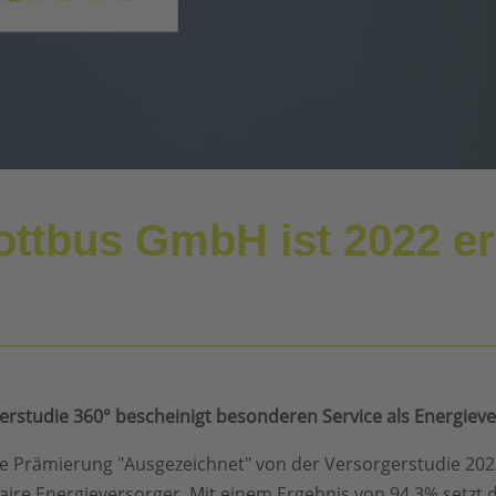
ottbus GmbH ist 2022 e
erstudie 360° bescheinigt besonderen Service als Energiev
e Prämierung "Ausgezeichnet" von der Versorgerstudie 202
ire Energieversorger. Mit einem Ergebnis von 94,3% setzt 