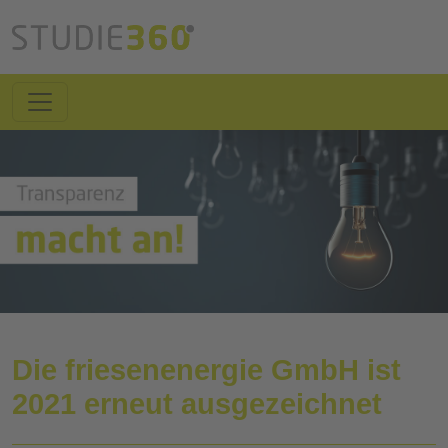
Die friesenenergie GmbH ist
2021 erneut ausgezeichnet