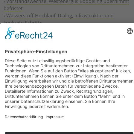
›
Vorstandswechsel Westenergie: Böddeling übernimmt
befristet
›
Wasserstoff-Hochlauf: Dialog, Infrastruktur und
konkrete Schritte
›
Solaranlage Regenbogenfarben: FC St. Pauli und
LichtBlick installieren erste weltweite Anlage
Jetzt an der STUDIE360 teilnehmen
Wir möchten Transparenz mit einheitlichen Kriterien
schaffen und Hürden abbauen, deshalb ist uns Ihre
kostenlose Teilnahme wichtig. Die Ergebnisse werden
umgehend nach Teilnahme und Auswertung auf
unserer Webseite zur Verfügung gestellt.
Jetzt teilnehmen