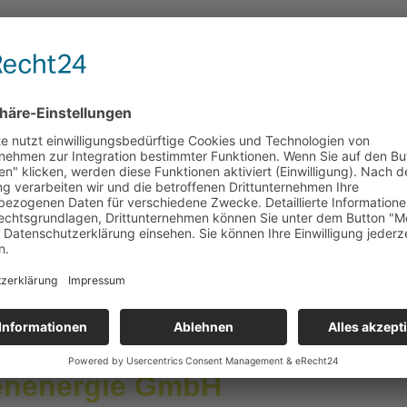
nergieversorger/friesenenergie-GmbH.html
Telefon
Bü
0211 / 300 40 329
Nie
40
senenergie GmbH