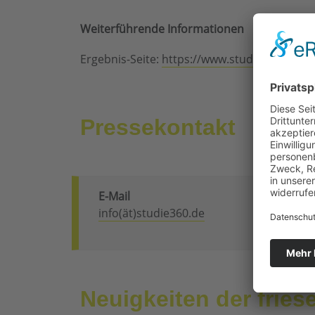
Weiterführende Informationen
Ergebnis-Seite:
https://www.studie360.de/e
Pressekontakt
E-Mail
info(ät)studie360.de
Neuigkeiten der frie