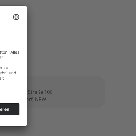
ro
derkasseler Straße 106
547 Düsseldorf, NRW