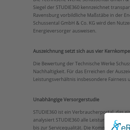
Siegel der STUDIE360 kennzeichnet transpar
Ravensburg vorbildliche Maßstäbe in der En
Schussental GmbH & Co. KG wird den Nutzer
Energieversorger ausweisen.
Auszeichnung setzt sich aus vier Kernkom
Die Bewertung der Technische Werke Schusse
Nachhaltigkeit. Für das Erreichen der Ausze
Leistungsverhältnis insbesondere Fairness 
Unabhängige Versorgerstudie
STUDIE360 ist ein Verbraucherportal, das e
analysiert STUDIE360 alle Leistungen, die ei
bis zur Servicequalität. Die Kommunikationss