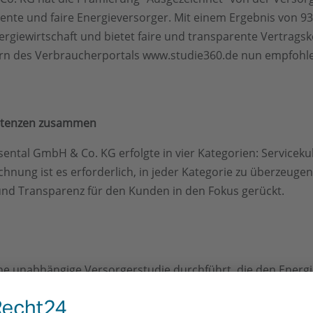
ente und faire Energieversorger. Mit einem Ergebnis von 93
ergiewirtschaft und bietet faire und transparente Vertra
n des Verbraucherportals www.studie360.de nun empfohlen 
petenzen zusammen
ntal GmbH & Co. KG erfolgte in vier Kategorien: Serviceku
ichnung ist es erforderlich, in jeder Kategorie zu überzeug
und Transparenz für den Kunden in den Fokus gerückt.
ine unabhängige Versorgerstudie durchführt, die den Energ
n Energieversorger für seine Kunden erbringt. Von Vertragsl
pezialisten und Analysten der STUDIE360 haben seit Jahren e