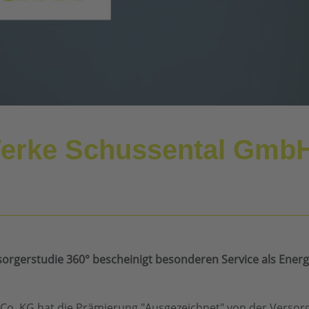
erke Schussental GmbH
orgerstudie 360° bescheinigt besonderen Service als Ener
o. KG hat die Prämierung "Ausgezeichnet" von der Versor