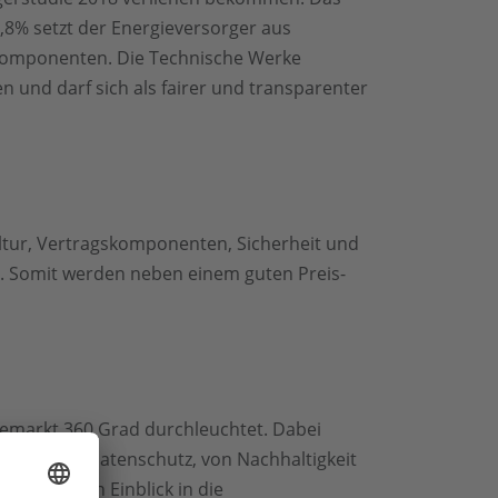
,8% setzt der Energieversorger aus
gskomponenten. Die Technische Werke
und darf sich als fairer und transparenter
ltur, Vertragskomponenten, Sicherheit und
en. Somit werden neben einem guten Preis-
iemarkt 360 Grad durchleuchtet. Dabei
aufzeit bis Datenschutz, von Nachhaltigkeit
inen tiefen Einblick in die