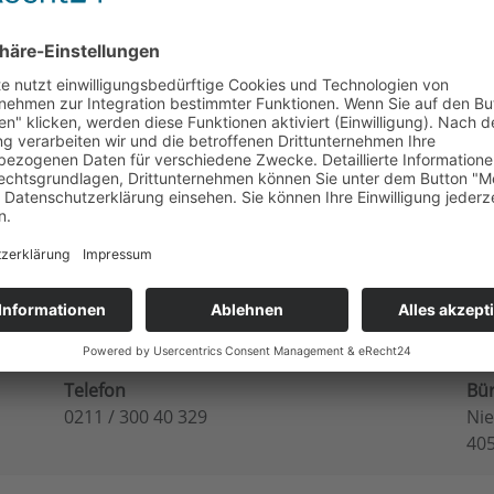
achstellen. Dieses Fachwissen wird mit den Verbrauchern g
DIE360 erkannt werden.
nergieversorger/Technische-Werke-Schussental-GmbH-und
Telefon
Bü
0211 / 300 40 329
Nie
40