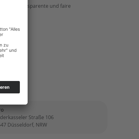
eteilt. Transparente und faire
-Co-KG.html
ro
derkasseler Straße 106
547 Düsseldorf, NRW