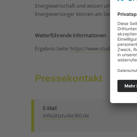
Energiewirtschaft und wissen um deren Schw
Energieversorger können am Siegel der STU
Weiterführende Informationen
Ergebnis-Seite:
https://www.studie360.de/e
Pressekontakt
E-Mail
info(ät)studie360.de