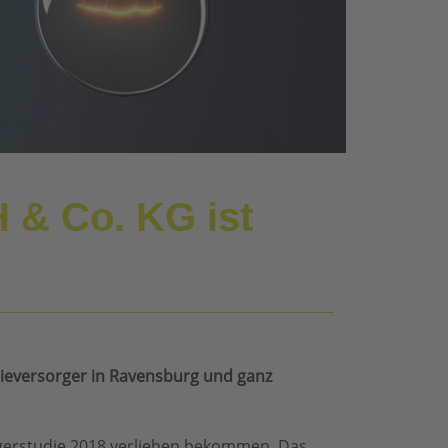
 & Co. KG ist
gieversorger in Ravensburg und ganz
gerstudie 2018 verliehen bekommen. Das