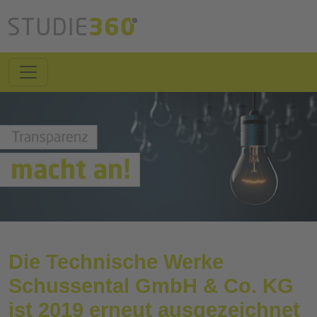
Die Technische Werke
Schussental GmbH & Co. KG
ist 2019 erneut ausgezeichnet