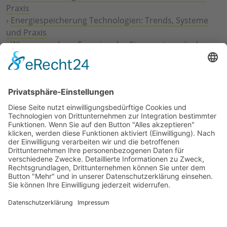
Praxis
›
Energiespeicherung Technologien: Trends, Systeme
und Praxis
›
Wie erneuerbare Energien das Stromnetz verändern
›
Digitalisierung Energiewirtschaft: Effizienz, Netze und
Prozesse
›
Elektromobilität Energie: Chancen, Netze und
Geschäftsmodelle
›
Vorstandswechsel Westenergie: Böddeling übernimmt
befristet
›
Wasserstoff-Hochlauf: Dialog, Infrastruktur und
konkrete Schritte
›
Solaranlage Regenbogenfarben: FC St. Pauli und
LichtBlick installieren erste weltweite Anlage
Jetzt an der STUDIE360 teilnehmen
Wir möchten Transparenz mit einheitlichen Kriterien
schaffen und Hürden abbauen, deshalb ist uns Ihre